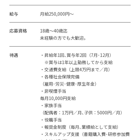
給与
月給250,000円～
応募資格
18歳～40歳迄
未経験の方でも大歓迎。
待遇
・昇給年1回､賞与年2回（7月･12月）
※賞与は1年以上勤務してから支給
・交通費支給（上限4万円まで／月）
・各種社会保険完備
（雇用･労災･健康･厚生年金）
・非喫煙手当
毎月10,000円支給
・家族手当
（配偶者：1万円／月､子供：5000円／月）
・役職手当
・報奨金制度（毎月､業績給として支給）
・スキルアップ支援（書籍購入費･研修参加費